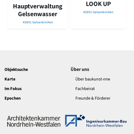
David Chipperfield
LOOK UP
Hauptverwaltung
Harald Deilmann
Gelsenwasser
45891 Gelsenkirchen
Gottfried Böhm
Schneider von Esleben
45891 Gelsenkirchen
Peter Behrens
Auszeichnung vorbildlicher Bauten NRW 2020
Big Beautiful Buildings (Großbauten der Nachkriegszeit)
Epochen
Gesamtübersicht...
Gegenwart
Über uns
Objektsuche
Postmoderne
Karte
Über baukunst-nrw
1950er-70er Jahre
Moderne
Im Fokus
Fachbeirat
Reformarchitektur
Epochen
Freunde & Förderer
Jugendstil
Historismus
Klassizismus
Barock
Renaissance
Gotik