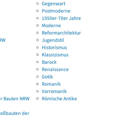
Gegenwart
Postmoderne
1950er-70er Jahre
Moderne
Reformarchitektur
NRW
Jugendstil
Historismus
Klassizismus
Barock
Renaissance
Gotik
Romanik
Vorromanik
er Bauten NRW
Römische Antike
Großbauten der