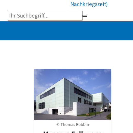
Nachkriegszeit)
Suchbegriff eingeben
© Thomas Robbin