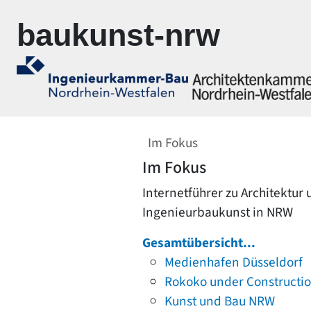
Zur Navigation springen
Zum Inhalt springen
baukunst-nrw
Im Fokus
Im Fokus
Internetführer zu Architektur
Ingenieurbaukunst in NRW
Gesamtübersicht...
Medienhafen Düsseldorf
Rokoko under Constructi
Kunst und Bau NRW