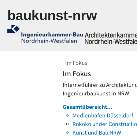
Zur Navigation springen
Zum Inhalt springen
baukunst-nrw
Im Fokus
Im Fokus
Internetführer zu Architektur
Ingenieurbaukunst in NRW
Gesamtübersicht...
Medienhafen Düsseldorf
Rokoko under Constructi
Kunst und Bau NRW