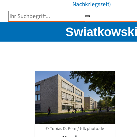
Nachkriegszeit)
Suchbegriff eingeben
Swiatkowsk
© Tobias D. Kern / tdk-photo.de