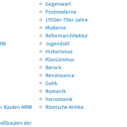
Gegenwart
Postmoderne
1950er-70er Jahre
Moderne
Reformarchitektur
NRW
Jugendstil
Historismus
Klassizismus
Barock
Renaissance
Gotik
Romanik
Vorromanik
er Bauten NRW
Römische Antike
Großbauten der