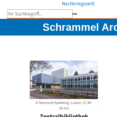
Nachkriegszeit)
Suchbegriff eingeben
Schrammel Arc
© Raimond Spekking, Lizenz:
CC BY-
SA 4.0
Zentralbibliothek