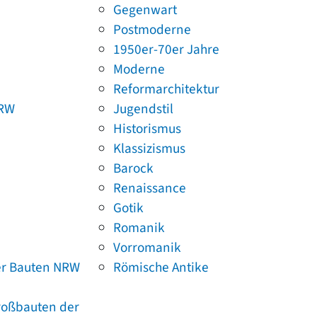
Gegenwart
Postmoderne
1950er-70er Jahre
Moderne
Reformarchitektur
NRW
Jugendstil
Historismus
Klassizismus
Barock
Renaissance
Gotik
Romanik
Vorromanik
er Bauten NRW
Römische Antike
Großbauten der