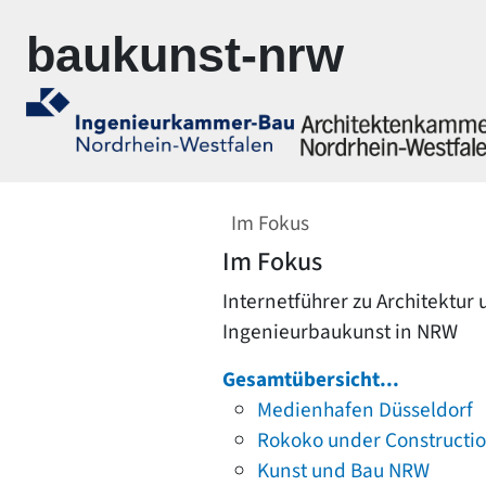
Zur Navigation springen
Zum Inhalt springen
baukunst-nrw
Im Fokus
Im Fokus
Internetführer zu Architektur
Ingenieurbaukunst in NRW
Gesamtübersicht...
Medienhafen Düsseldorf
Rokoko under Constructi
Kunst und Bau NRW