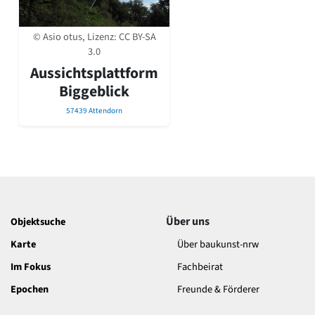
David Chipperfield
Harald Deilmann
Gottfried Böhm
© Asio otus, Lizenz:
CC BY-SA
Schneider von Esleben
3.0
Peter Behrens
Aussichtsplattform
Auszeichnung vorbildlicher Bauten NRW 2020
Biggeblick
Big Beautiful Buildings (Großbauten der Nachkriegszeit)
57439 Attendorn
Epochen
Gesamtübersicht...
Gegenwart
Postmoderne
1950er-70er Jahre
Moderne
Reformarchitektur
Über uns
Objektsuche
Jugendstil
Karte
Über baukunst-nrw
Historismus
Klassizismus
Im Fokus
Fachbeirat
Barock
Epochen
Freunde & Förderer
Renaissance
Gotik