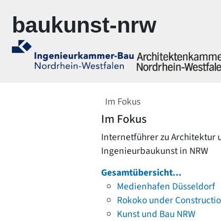
Zur Navigation springen
Zum Inhalt springen
baukunst-nrw
Im Fokus
Im Fokus
Internetführer zu Architektur
Ingenieurbaukunst in NRW
Gesamtübersicht...
Medienhafen Düsseldorf
Rokoko under Constructi
Kunst und Bau NRW