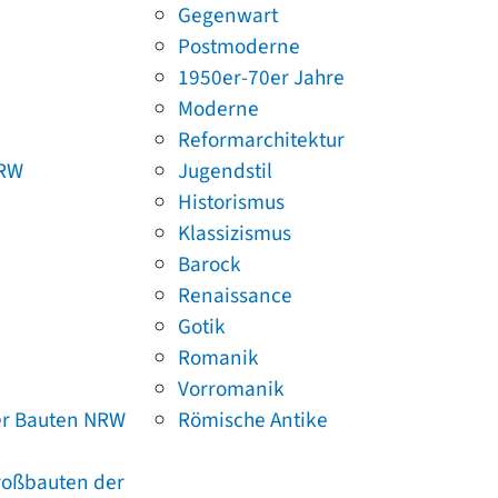
Gegenwart
Postmoderne
1950er-70er Jahre
Moderne
Reformarchitektur
NRW
Jugendstil
Historismus
Klassizismus
Barock
Renaissance
Gotik
Romanik
Vorromanik
er Bauten NRW
Römische Antike
Großbauten der