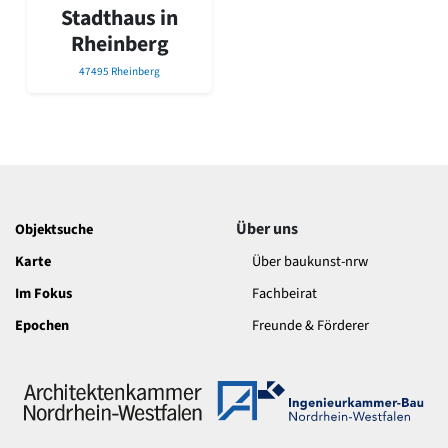
David Chipperfield
Stadthaus in
Harald Deilmann
Rheinberg
Gottfried Böhm
Schneider von Esleben
47495 Rheinberg
Peter Behrens
Auszeichnung vorbildlicher Bauten NRW 2020
Big Beautiful Buildings (Großbauten der Nachkriegszeit)
Epochen
Gesamtübersicht...
Gegenwart
Über uns
Objektsuche
Postmoderne
Karte
Über baukunst-nrw
1950er-70er Jahre
Moderne
Im Fokus
Fachbeirat
Reformarchitektur
Epochen
Freunde & Förderer
Jugendstil
Historismus
Klassizismus
Barock
Renaissance
Gotik