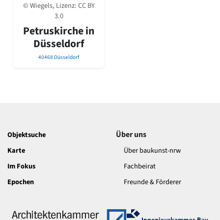
David Chipperfield
© Wiegels, Lizenz:
CC BY
Harald Deilmann
3.0
Gottfried Böhm
Petruskirche in
Schneider von Esleben
Düsseldorf
Peter Behrens
Auszeichnung vorbildlicher Bauten NRW 2020
40468 Düsseldorf
Big Beautiful Buildings (Großbauten der Nachkriegszeit)
Epochen
Gesamtübersicht...
Gegenwart
Postmoderne
1950er-70er Jahre
Über uns
Objektsuche
Moderne
Karte
Über baukunst-nrw
Reformarchitektur
Jugendstil
Im Fokus
Fachbeirat
Historismus
Epochen
Freunde & Förderer
Klassizismus
Barock
Renaissance
Gotik