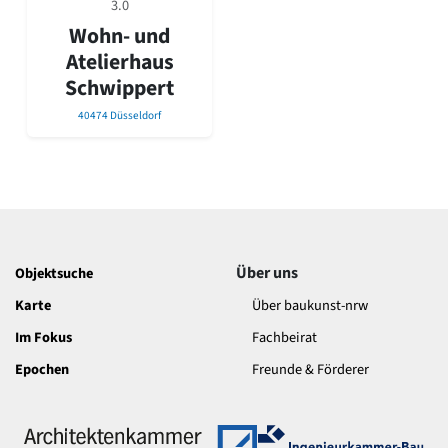
3.0
David Chipperfield
Harald Deilmann
Wohn- und
Gottfried Böhm
Atelierhaus
Schneider von Esleben
Schwippert
Peter Behrens
Auszeichnung vorbildlicher Bauten NRW 2020
40474 Düsseldorf
Big Beautiful Buildings (Großbauten der Nachkriegszeit)
Epochen
Gesamtübersicht...
Gegenwart
Postmoderne
1950er-70er Jahre
Über uns
Objektsuche
Moderne
Karte
Über baukunst-nrw
Reformarchitektur
Jugendstil
Im Fokus
Fachbeirat
Historismus
Epochen
Freunde & Förderer
Klassizismus
Barock
Renaissance
Gotik