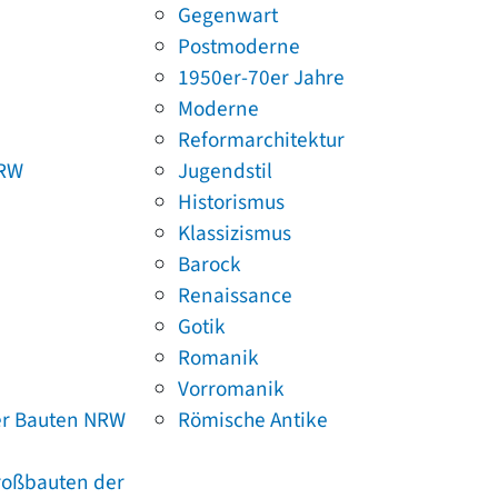
Gegenwart
Postmoderne
1950er-70er Jahre
Moderne
Reformarchitektur
NRW
Jugendstil
Historismus
Klassizismus
Barock
Renaissance
Gotik
Romanik
Vorromanik
er Bauten NRW
Römische Antike
Großbauten der