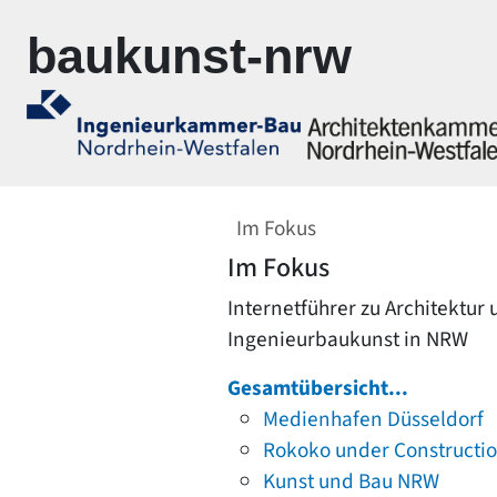
Zur Navigation springen
Zum Inhalt springen
baukunst-nrw
Im Fokus
Im Fokus
Internetführer zu Architektur
Ingenieurbaukunst in NRW
Gesamtübersicht...
Medienhafen Düsseldorf
Rokoko under Constructi
Kunst und Bau NRW