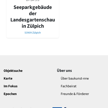
David Chipperfield
Seeparkgebäude
Harald Deilmann
Gottfried Böhm
der
Schneider von Esleben
Landesgartenschau
Peter Behrens
in Zülpich
Auszeichnung vorbildlicher Bauten NRW 2020
53909 Zülpich
Big Beautiful Buildings (Großbauten der Nachkriegszeit)
Epochen
Gesamtübersicht...
Gegenwart
Postmoderne
1950er-70er Jahre
Moderne
Über uns
Objektsuche
Reformarchitektur
Karte
Über baukunst-nrw
Jugendstil
Historismus
Im Fokus
Fachbeirat
Klassizismus
Epochen
Freunde & Förderer
Barock
Renaissance
Gotik