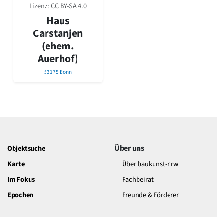
David Chipperfield
Lizenz:
CC BY-SA 4.0
Harald Deilmann
Haus
Gottfried Böhm
Carstanjen
Schneider von Esleben
(ehem.
Peter Behrens
Auerhof)
Auszeichnung vorbildlicher Bauten NRW 2020
Big Beautiful Buildings (Großbauten der Nachkriegszeit)
53175 Bonn
Epochen
Gesamtübersicht...
Gegenwart
Postmoderne
1950er-70er Jahre
Moderne
Über uns
Objektsuche
Reformarchitektur
Jugendstil
Karte
Über baukunst-nrw
Historismus
Im Fokus
Fachbeirat
Klassizismus
Barock
Epochen
Freunde & Förderer
Renaissance
Gotik