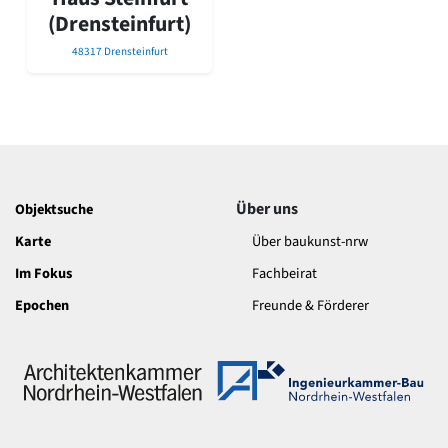
David Chipperfield
(Drensteinfurt)
Harald Deilmann
Gottfried Böhm
48317 Drensteinfurt
Schneider von Esleben
Peter Behrens
Auszeichnung vorbildlicher Bauten NRW 2020
Big Beautiful Buildings (Großbauten der Nachkriegszeit)
Epochen
Gesamtübersicht...
Über uns
Objektsuche
Gegenwart
Karte
Über baukunst-nrw
Postmoderne
1950er-70er Jahre
Im Fokus
Fachbeirat
Moderne
Epochen
Freunde & Förderer
Reformarchitektur
Jugendstil
Historismus
Klassizismus
Barock
Renaissance
Gotik