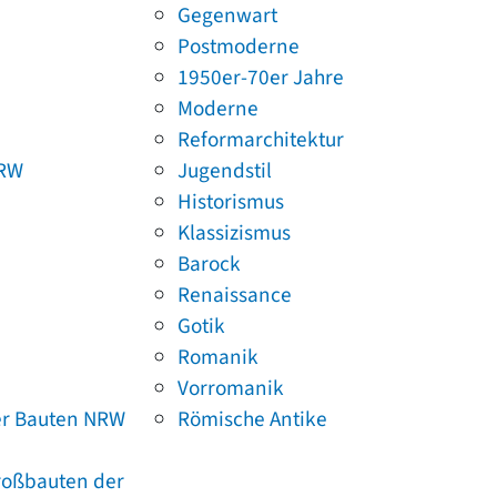
Gegenwart
Postmoderne
1950er-70er Jahre
Moderne
Reformarchitektur
NRW
Jugendstil
Historismus
Klassizismus
Barock
Renaissance
Gotik
Romanik
Vorromanik
er Bauten NRW
Römische Antike
Großbauten der