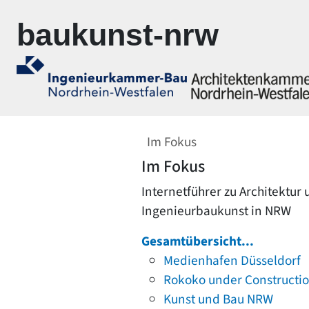
Zur Navigation springen
Zum Inhalt springen
baukunst-nrw
Im Fokus
Im Fokus
Internetführer zu Architektur
Ingenieurbaukunst in NRW
Gesamtübersicht...
Medienhafen Düsseldorf
Rokoko under Constructi
Kunst und Bau NRW