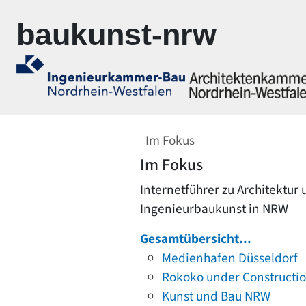
Zur Navigation springen
Zum Inhalt springen
baukunst-nrw
Im Fokus
Im Fokus
Internetführer zu Architektur
Ingenieurbaukunst in NRW
Gesamtübersicht...
Medienhafen Düsseldorf
Rokoko under Constructi
Kunst und Bau NRW