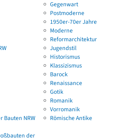
Gegenwart
Postmoderne
1950er-70er Jahre
Moderne
Reformarchitektur
NRW
Jugendstil
Historismus
Klassizismus
Barock
Renaissance
Gotik
Romanik
Vorromanik
er Bauten NRW
Römische Antike
Großbauten der