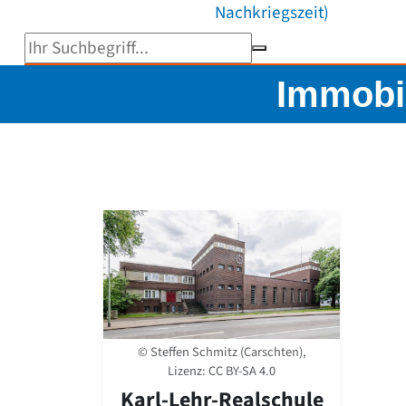
Nachkriegszeit)
Suchbegriff eingeben
Immobi
© Steffen Schmitz (Carschten),
Lizenz:
CC BY-SA 4.0
Karl-Lehr-Realschule