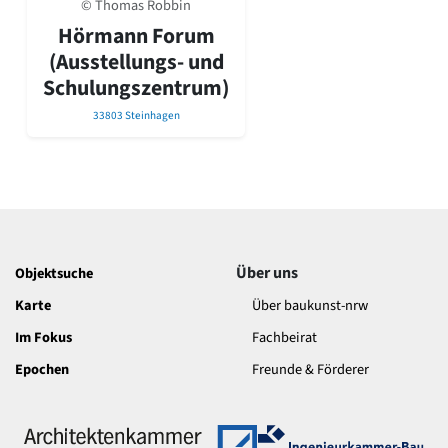
© Thomas Robbin
David Chipperfield
Harald Deilmann
Hörmann Forum
Gottfried Böhm
(Ausstellungs- und
Schneider von Esleben
Schulungszentrum)
Peter Behrens
Auszeichnung vorbildlicher Bauten NRW 2020
33803 Steinhagen
Big Beautiful Buildings (Großbauten der Nachkriegszeit)
Epochen
Gesamtübersicht...
Gegenwart
Postmoderne
1950er-70er Jahre
Über uns
Objektsuche
Moderne
Karte
Über baukunst-nrw
Reformarchitektur
Jugendstil
Im Fokus
Fachbeirat
Historismus
Epochen
Freunde & Förderer
Klassizismus
Barock
Renaissance
Gotik