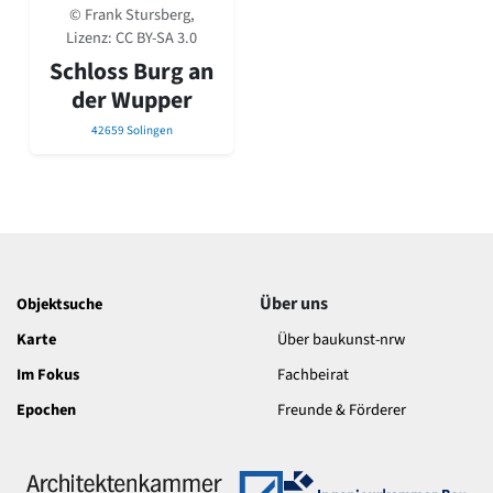
David Chipperfield
© Frank Stursberg,
Harald Deilmann
Lizenz:
CC BY-SA 3.0
Gottfried Böhm
Schloss Burg an
Schneider von Esleben
der Wupper
Peter Behrens
Auszeichnung vorbildlicher Bauten NRW 2020
42659 Solingen
Big Beautiful Buildings (Großbauten der Nachkriegszeit)
Epochen
Gesamtübersicht...
Gegenwart
Postmoderne
1950er-70er Jahre
Über uns
Objektsuche
Moderne
Karte
Über baukunst-nrw
Reformarchitektur
Jugendstil
Im Fokus
Fachbeirat
Historismus
Epochen
Freunde & Förderer
Klassizismus
Barock
Renaissance
Gotik