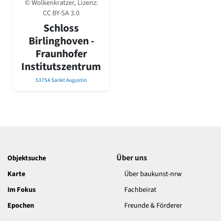
© Wolkenkratzer, Lizenz:
David Chipperfield
CC BY-SA 3.0
Harald Deilmann
Gottfried Böhm
Schloss
Schneider von Esleben
Birlinghoven -
Peter Behrens
Fraunhofer
Auszeichnung vorbildlicher Bauten NRW 2020
Institutszentrum
Big Beautiful Buildings (Großbauten der Nachkriegszeit)
53754 Sankt Augustin
Epochen
Gesamtübersicht...
Gegenwart
Postmoderne
1950er-70er Jahre
Moderne
Reformarchitektur
Über uns
Objektsuche
Jugendstil
Karte
Über baukunst-nrw
Historismus
Klassizismus
Im Fokus
Fachbeirat
Barock
Epochen
Freunde & Förderer
Renaissance
Gotik