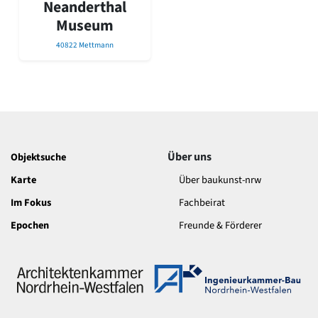
Neanderthal
David Chipperfield
Harald Deilmann
Museum
Gottfried Böhm
40822 Mettmann
Schneider von Esleben
Peter Behrens
Auszeichnung vorbildlicher Bauten NRW 2020
Big Beautiful Buildings (Großbauten der Nachkriegszeit)
Epochen
Gesamtübersicht...
Über uns
Objektsuche
Gegenwart
Postmoderne
Karte
Über baukunst-nrw
1950er-70er Jahre
Im Fokus
Fachbeirat
Moderne
Reformarchitektur
Epochen
Freunde & Förderer
Jugendstil
Historismus
Klassizismus
Barock
Renaissance
Gotik