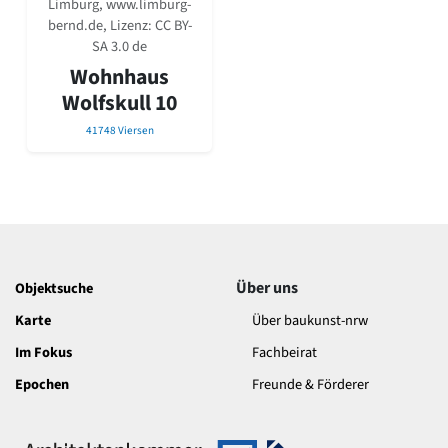
Limburg, www.limburg-
David Chipperfield
bernd.de, Lizenz:
CC BY-
Harald Deilmann
SA 3.0 de
Gottfried Böhm
Wohnhaus
Schneider von Esleben
Peter Behrens
Wolfskull 10
Auszeichnung vorbildlicher Bauten NRW 2020
41748 Viersen
Big Beautiful Buildings (Großbauten der Nachkriegszeit)
Epochen
Gesamtübersicht...
Gegenwart
Postmoderne
1950er-70er Jahre
Moderne
Über uns
Objektsuche
Reformarchitektur
Karte
Über baukunst-nrw
Jugendstil
Im Fokus
Fachbeirat
Historismus
Klassizismus
Epochen
Freunde & Förderer
Barock
Renaissance
Gotik