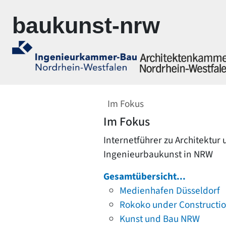
Zur Navigation springen
Zum Inhalt springen
baukunst-nrw
Im Fokus
Im Fokus
Internetführer zu Architektur
Ingenieurbaukunst in NRW
Gesamtübersicht...
Medienhafen Düsseldorf
Rokoko under Constructi
Kunst und Bau NRW