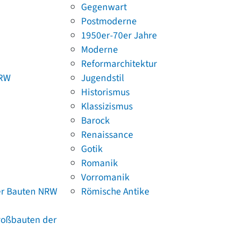
Gegenwart
Postmoderne
1950er-70er Jahre
Moderne
Reformarchitektur
NRW
Jugendstil
Historismus
Klassizismus
Barock
Renaissance
Gotik
Romanik
Vorromanik
er Bauten NRW
Römische Antike
Großbauten der