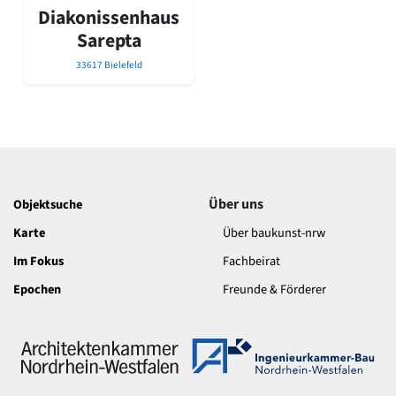
David Chipperfield
Diakonissenhaus
Harald Deilmann
Sarepta
Gottfried Böhm
Schneider von Esleben
33617 Bielefeld
Peter Behrens
Auszeichnung vorbildlicher Bauten NRW 2020
Big Beautiful Buildings (Großbauten der Nachkriegszeit)
Epochen
Gesamtübersicht...
Gegenwart
Über uns
Objektsuche
Postmoderne
Karte
Über baukunst-nrw
1950er-70er Jahre
Moderne
Im Fokus
Fachbeirat
Reformarchitektur
Epochen
Freunde & Förderer
Jugendstil
Historismus
Klassizismus
Barock
Renaissance
Gotik