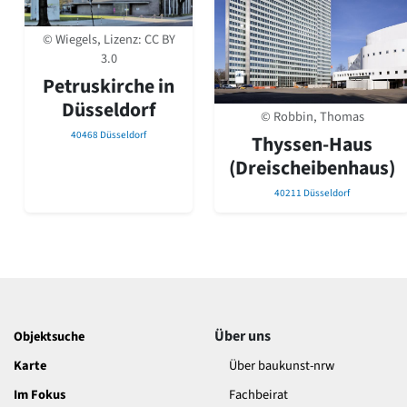
David Chipperfield
Harald Deilmann
© Wiegels, Lizenz:
CC BY
Gottfried Böhm
3.0
Schneider von Esleben
Petruskirche in
Peter Behrens
Düsseldorf
Auszeichnung vorbildlicher Bauten NRW 2020
© Robbin, Thomas
Big Beautiful Buildings (Großbauten der Nachkriegszeit)
40468 Düsseldorf
Thyssen-Haus
Epochen
(Dreischeibenhaus)
Gesamtübersicht...
40211 Düsseldorf
Gegenwart
Postmoderne
1950er-70er Jahre
Moderne
Reformarchitektur
Jugendstil
Historismus
Über uns
Objektsuche
Klassizismus
Barock
Karte
Über baukunst-nrw
Renaissance
Im Fokus
Fachbeirat
Gotik