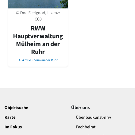
David Chipperfield
Harald Deilmann
© Doc Feelgood, Lizenz:
Gottfried Böhm
CC0
Schneider von Esleben
RWW
Peter Behrens
Hauptverwaltung
Auszeichnung vorbildlicher Bauten NRW 2020
Big Beautiful Buildings (Großbauten der Nachkriegszeit)
Mülheim an der
Ruhr
Epochen
Gesamtübersicht...
45479 Mülheim an der Ruhr
Gegenwart
Postmoderne
1950er-70er Jahre
Moderne
Reformarchitektur
Jugendstil
Historismus
Über uns
Objektsuche
Klassizismus
Karte
Über baukunst-nrw
Barock
Renaissance
Im Fokus
Fachbeirat
Gotik