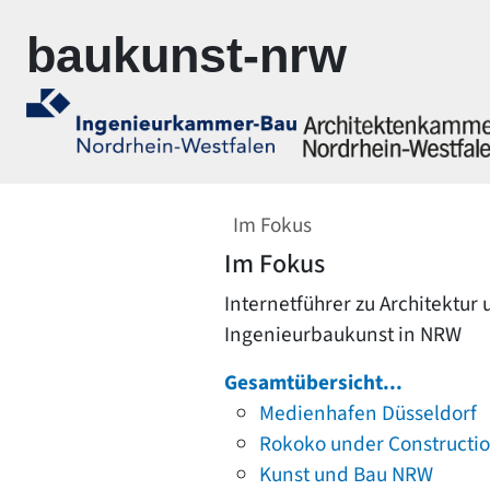
Zur Navigation springen
Zum Inhalt springen
baukunst-nrw
Im Fokus
Im Fokus
Internetführer zu Architektur
Ingenieurbaukunst in NRW
Gesamtübersicht...
Medienhafen Düsseldorf
Rokoko under Constructi
Kunst und Bau NRW