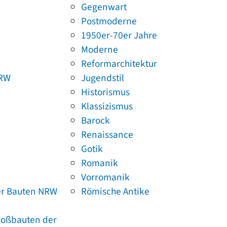
Gegenwart
Postmoderne
1950er-70er Jahre
Moderne
Reformarchitektur
NRW
Jugendstil
Historismus
Klassizismus
Barock
Renaissance
Gotik
Romanik
Vorromanik
er Bauten NRW
Römische Antike
Großbauten der