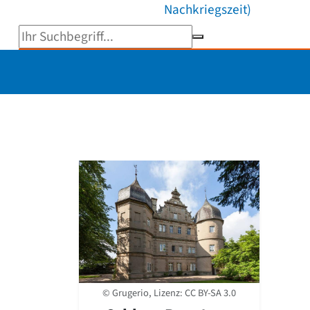
Nachkriegszeit)
Suchbegriff eingeben
© Grugerio, Lizenz:
CC BY-SA 3.0