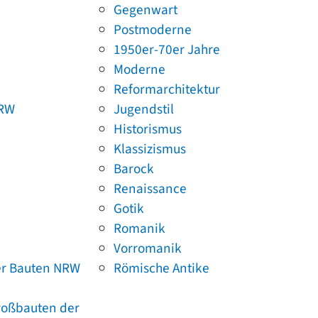
Gegenwart
Postmoderne
1950er-70er Jahre
Moderne
Reformarchitektur
NRW
Jugendstil
Historismus
Klassizismus
Barock
Renaissance
Gotik
Romanik
Vorromanik
er Bauten NRW
Römische Antike
Großbauten der