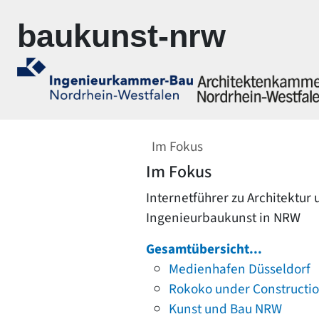
Zur Navigation springen
Zum Inhalt springen
baukunst-nrw
Im Fokus
Im Fokus
Internetführer zu Architektur
Ingenieurbaukunst in NRW
Gesamtübersicht...
Medienhafen Düsseldorf
Rokoko under Constructi
Kunst und Bau NRW