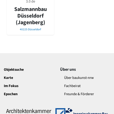
3.0 de
David Chipperfield
Harald Deilmann
Salzmannbau
Gottfried Böhm
Düsseldorf
Schneider von Esleben
(Jagenberg)
Peter Behrens
Auszeichnung vorbildlicher Bauten NRW 2020
40225 Düsseldorf
Big Beautiful Buildings (Großbauten der Nachkriegszeit)
Epochen
Gesamtübersicht...
Gegenwart
Postmoderne
1950er-70er Jahre
Über uns
Objektsuche
Moderne
Karte
Über baukunst-nrw
Reformarchitektur
Jugendstil
Im Fokus
Fachbeirat
Historismus
Epochen
Freunde & Förderer
Klassizismus
Barock
Renaissance
Gotik