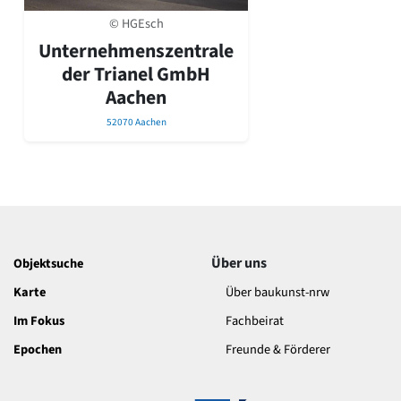
David Chipperfield
© HGEsch
Harald Deilmann
Gottfried Böhm
Unternehmenszentrale
Schneider von Esleben
der Trianel GmbH
Peter Behrens
Aachen
Auszeichnung vorbildlicher Bauten NRW 2020
52070 Aachen
Big Beautiful Buildings (Großbauten der Nachkriegszeit)
Epochen
Gesamtübersicht...
Gegenwart
Postmoderne
1950er-70er Jahre
Moderne
Über uns
Objektsuche
Reformarchitektur
Karte
Über baukunst-nrw
Jugendstil
Historismus
Im Fokus
Fachbeirat
Klassizismus
Epochen
Freunde & Förderer
Barock
Renaissance
Gotik