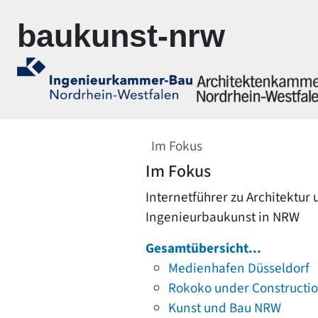
Zur Navigation springen
Zum Inhalt springen
baukunst-nrw
Im Fokus
Im Fokus
Internetführer zu Architektur
Ingenieurbaukunst in NRW
Gesamtübersicht...
Medienhafen Düsseldorf
Rokoko under Constructi
Kunst und Bau NRW