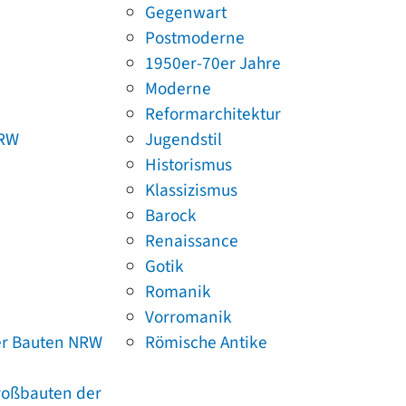
Gegenwart
Postmoderne
1950er-70er Jahre
Moderne
Reformarchitektur
NRW
Jugendstil
Historismus
Klassizismus
Barock
Renaissance
Gotik
Romanik
Vorromanik
er Bauten NRW
Römische Antike
Großbauten der