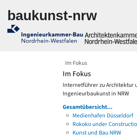
Zur Navigation springen
Zum Inhalt springen
baukunst-nrw
Im Fokus
Im Fokus
Internetführer zu Architektur
Ingenieurbaukunst in NRW
Gesamtübersicht...
Medienhafen Düsseldorf
Rokoko under Constructi
Kunst und Bau NRW