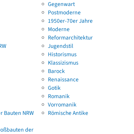
Gegenwart
Postmoderne
1950er-70er Jahre
Moderne
Reformarchitektur
NRW
Jugendstil
Historismus
Klassizismus
Barock
Renaissance
Gotik
Romanik
Vorromanik
er Bauten NRW
Römische Antike
Großbauten der