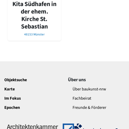
David Chipperfield
Kita Südhafen in
Harald Deilmann
der ehem.
Gottfried Böhm
Kirche St.
Schneider von Esleben
Sebastian
Peter Behrens
Auszeichnung vorbildlicher Bauten NRW 2020
48153 Münster
Big Beautiful Buildings (Großbauten der Nachkriegszeit)
Epochen
Gesamtübersicht...
Gegenwart
Postmoderne
1950er-70er Jahre
Über uns
Objektsuche
Moderne
Reformarchitektur
Karte
Über baukunst-nrw
Jugendstil
Im Fokus
Fachbeirat
Historismus
Epochen
Freunde & Förderer
Klassizismus
Barock
Renaissance
Gotik