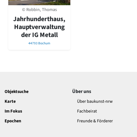
David Chipperfield
Harald Deilmann
© Robbin, Thomas
Gottfried Böhm
Jahrhunderthaus,
Schneider von Esleben
Hauptverwaltung
Peter Behrens
der IG Metall
Auszeichnung vorbildlicher Bauten NRW 2020
Big Beautiful Buildings (Großbauten der Nachkriegszeit)
44793 Bochum
Epochen
Gesamtübersicht...
Gegenwart
Postmoderne
1950er-70er Jahre
Moderne
Über uns
Objektsuche
Reformarchitektur
Karte
Über baukunst-nrw
Jugendstil
Historismus
Im Fokus
Fachbeirat
Klassizismus
Epochen
Freunde & Förderer
Barock
Renaissance
Gotik