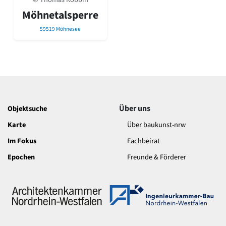
David Chipperfield
Möhnetalsperre
Harald Deilmann
Gottfried Böhm
59519 Möhnesee
Schneider von Esleben
Peter Behrens
Auszeichnung vorbildlicher Bauten NRW 2020
Big Beautiful Buildings (Großbauten der Nachkriegszeit)
Epochen
Gesamtübersicht...
Über uns
Objektsuche
Gegenwart
Postmoderne
Karte
Über baukunst-nrw
1950er-70er Jahre
Im Fokus
Fachbeirat
Moderne
Reformarchitektur
Epochen
Freunde & Förderer
Jugendstil
Historismus
Klassizismus
Barock
Renaissance
Gotik