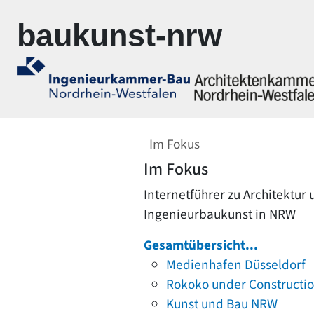
Zur Navigation springen
Zum Inhalt springen
baukunst-nrw
Im Fokus
Im Fokus
Internetführer zu Architektur
Ingenieurbaukunst in NRW
Gesamtübersicht...
Medienhafen Düsseldorf
Rokoko under Constructi
Kunst und Bau NRW