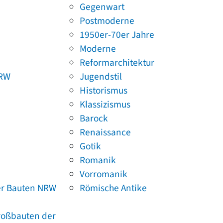
Gegenwart
Postmoderne
1950er-70er Jahre
Moderne
Reformarchitektur
NRW
Jugendstil
Historismus
Klassizismus
Barock
Renaissance
Gotik
Romanik
Vorromanik
er Bauten NRW
Römische Antike
Großbauten der