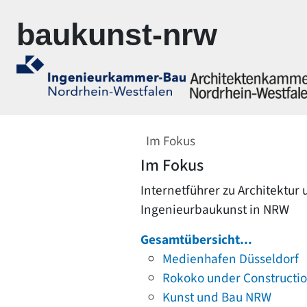
Zur Navigation springen
Zum Inhalt springen
baukunst-nrw
Im Fokus
Im Fokus
Internetführer zu Architektur
Ingenieurbaukunst in NRW
Gesamtübersicht...
Medienhafen Düsseldorf
Rokoko under Constructi
Kunst und Bau NRW