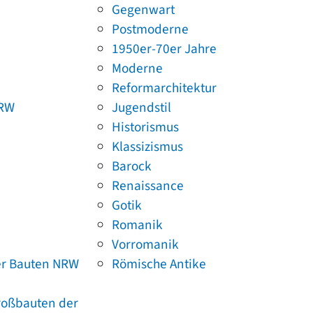
Gegenwart
Postmoderne
1950er-70er Jahre
Moderne
Reformarchitektur
NRW
Jugendstil
Historismus
Klassizismus
Barock
Renaissance
Gotik
Romanik
Vorromanik
er Bauten NRW
Römische Antike
Großbauten der