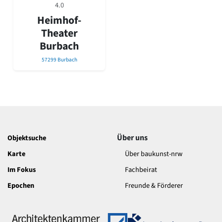
David Chipperfield
4.0
Harald Deilmann
Heimhof-
Gottfried Böhm
Theater
Schneider von Esleben
Burbach
Peter Behrens
Auszeichnung vorbildlicher Bauten NRW 2020
57299 Burbach
Big Beautiful Buildings (Großbauten der Nachkriegszeit)
Epochen
Gesamtübersicht...
Gegenwart
Postmoderne
1950er-70er Jahre
Über uns
Objektsuche
Moderne
Reformarchitektur
Karte
Über baukunst-nrw
Jugendstil
Im Fokus
Fachbeirat
Historismus
Epochen
Freunde & Förderer
Klassizismus
Barock
Renaissance
Gotik