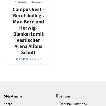
David Chipperfield
© Robbin, Thomas
Harald Deilmann
Campus Vest -
Gottfried Böhm
Berufskollegs
Schneider von Esleben
Max-Born und
Peter Behrens
Herwig-
Auszeichnung vorbildlicher Bauten NRW 2020
Big Beautiful Buildings (Großbauten der Nachkriegszeit)
Blankertz mit
Vestischer
Epochen
Arena Alfons
Gesamtübersicht...
Schütt
Gegenwart
Postmoderne
45665 Recklinghausen
1950er-70er Jahre
Moderne
Reformarchitektur
Jugendstil
Historismus
Klassizismus
Barock
Über uns
Objektsuche
Renaissance
Karte
Über baukunst-nrw
Gotik