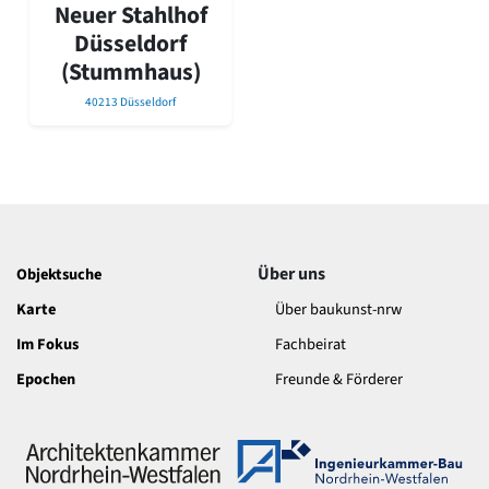
David Chipperfield
Neuer Stahlhof
Harald Deilmann
Düsseldorf
Gottfried Böhm
(Stummhaus)
Schneider von Esleben
Peter Behrens
40213 Düsseldorf
Auszeichnung vorbildlicher Bauten NRW 2020
Big Beautiful Buildings (Großbauten der Nachkriegszeit)
Epochen
Gesamtübersicht...
Gegenwart
Postmoderne
Über uns
Objektsuche
1950er-70er Jahre
Karte
Über baukunst-nrw
Moderne
Reformarchitektur
Im Fokus
Fachbeirat
Jugendstil
Epochen
Freunde & Förderer
Historismus
Klassizismus
Barock
Renaissance
Gotik