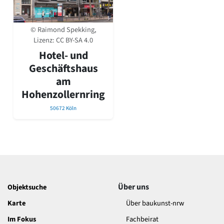
David Chipperfield
Harald Deilmann
Gottfried Böhm
© Raimond Spekking,
Schneider von Esleben
Lizenz:
CC BY-SA 4.0
Peter Behrens
Hotel- und
Auszeichnung vorbildlicher Bauten NRW 2020
Geschäftshaus
Big Beautiful Buildings (Großbauten der Nachkriegszeit)
am
Epochen
Hohenzollernring
Gesamtübersicht...
50672 Köln
Gegenwart
Postmoderne
1950er-70er Jahre
Moderne
Reformarchitektur
Jugendstil
Historismus
Über uns
Objektsuche
Klassizismus
Barock
Karte
Über baukunst-nrw
Renaissance
Im Fokus
Fachbeirat
Gotik