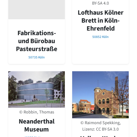
David Chipperfield
BY-SA 4.0
Harald Deilmann
Lofthaus Kölner
Gottfried Böhm
Brett in Köln-
Schneider von Esleben
Ehrenfeld
Peter Behrens
Fabrikations-
Auszeichnung vorbildlicher Bauten NRW 2020
50852 Köln
und Bürobau
Big Beautiful Buildings (Großbauten der Nachkriegszeit)
Pasteurstraße
Epochen
50735 Köln
Gesamtübersicht...
Gegenwart
Postmoderne
1950er-70er Jahre
Moderne
Reformarchitektur
Jugendstil
Historismus
© Robbin, Thomas
Klassizismus
Neanderthal
Barock
© Raimond Spekking,
Museum
Renaissance
Lizenz:
CC BY-SA 3.0
Gotik