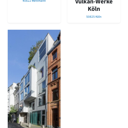
Vulkan-Werke
40822 Mettmann
Romanik
Köln
Vorromanik
Römische Antike
50825 Köln
Über uns
Über baukunst-nrw
Fachbeirat
Freunde & Förderer
Kontakt
Impressum
Datenschutz
Suchbegriff eingeben