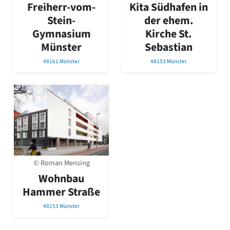
David Chipperfield
Freiherr-vom-
Kita Südhafen in
Harald Deilmann
Stein-
der ehem.
Gottfried Böhm
Gymnasium
Kirche St.
Schneider von Esleben
Münster
Sebastian
Peter Behrens
Auszeichnung vorbildlicher Bauten NRW 2020
48161 Münster
48153 Münster
Big Beautiful Buildings (Großbauten der Nachkriegszeit)
Epochen
Gesamtübersicht...
Gegenwart
Postmoderne
1950er-70er Jahre
Moderne
Reformarchitektur
© Roman Mensing
Jugendstil
Wohnbau
Historismus
Hammer Straße
Klassizismus
Barock
48153 Münster
Renaissance
Gotik