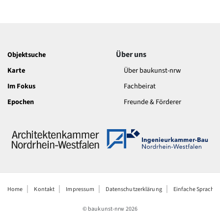
Romanik
Vorromanik
Römische Antike
Über uns
Über uns
Objektsuche
Über baukunst-nrw
Fachbeirat
Karte
Über baukunst-nrw
Freunde & Förderer
Im Fokus
Fachbeirat
Kontakt
Impressum
Epochen
Freunde & Förderer
Datenschutz
Suchbegriff eingeben
Home
Kontakt
Impressum
Datenschutzerklärung
Einfache Sprache
© baukunst-nrw
2026