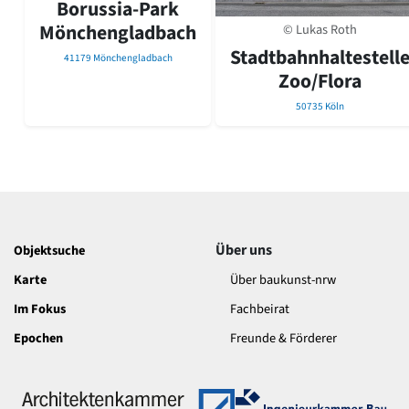
Borussia-Park
David Chipperfield
Harald Deilmann
Mönchengladbach
© Lukas Roth
Gottfried Böhm
Stadtbahnhaltestell
41179 Mönchengladbach
Schneider von Esleben
Zoo/Flora
Peter Behrens
Auszeichnung vorbildlicher Bauten NRW 2020
50735 Köln
Big Beautiful Buildings (Großbauten der Nachkriegszeit)
Epochen
Gesamtübersicht...
Gegenwart
Postmoderne
1950er-70er Jahre
Über uns
Objektsuche
Moderne
Karte
Über baukunst-nrw
Reformarchitektur
Jugendstil
Im Fokus
Fachbeirat
Historismus
Epochen
Freunde & Förderer
Klassizismus
Barock
Renaissance
Gotik