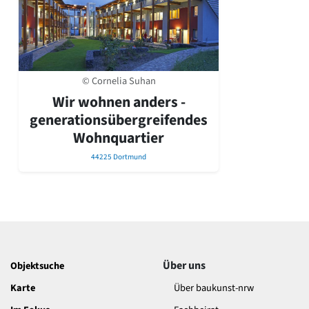
David Chipperfield
Harald Deilmann
Gottfried Böhm
Schneider von Esleben
Peter Behrens
Auszeichnung vorbildlicher Bauten NRW 2020
© Cornelia Suhan
Big Beautiful Buildings (Großbauten der Nachkriegszeit)
Wir wohnen anders -
Epochen
generationsübergreifendes
Wohnquartier
Gesamtübersicht...
Gegenwart
44225 Dortmund
Postmoderne
1950er-70er Jahre
Moderne
Reformarchitektur
Jugendstil
Historismus
Klassizismus
Über uns
Objektsuche
Barock
Karte
Über baukunst-nrw
Renaissance
Gotik