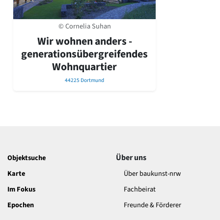
David Chipperfield
Harald Deilmann
Gottfried Böhm
© Cornelia Suhan
Schneider von Esleben
Wir wohnen anders -
Peter Behrens
generationsübergreifendes
Auszeichnung vorbildlicher Bauten NRW 2020
Wohnquartier
Big Beautiful Buildings (Großbauten der Nachkriegszeit)
44225 Dortmund
Epochen
Gesamtübersicht...
Gegenwart
Postmoderne
1950er-70er Jahre
Moderne
Reformarchitektur
Über uns
Objektsuche
Jugendstil
Historismus
Karte
Über baukunst-nrw
Klassizismus
Im Fokus
Fachbeirat
Barock
Epochen
Freunde & Förderer
Renaissance
Gotik