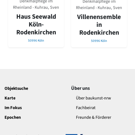
Denkmalpflege im
Denkmalpflege im
David Chipperfield
Rheinland - Kuhrau, Sven
Rheinland - Kuhrau, Sven
Harald Deilmann
Haus Seewald
Gottfried Böhm
Villenensemble
Schneider von Esleben
Köln-
in
Peter Behrens
Rodenkirchen
Rodenkirchen
Auszeichnung vorbildlicher Bauten NRW 2020
50996 Köln
50996 Köln
Big Beautiful Buildings (Großbauten der Nachkriegszeit)
Epochen
Gesamtübersicht...
Gegenwart
Postmoderne
1950er-70er Jahre
Moderne
Über uns
Objektsuche
Reformarchitektur
Karte
Über baukunst-nrw
Jugendstil
Historismus
Im Fokus
Fachbeirat
Klassizismus
Epochen
Freunde & Förderer
Barock
Renaissance
Gotik