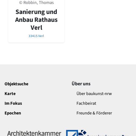
David Chipperfield
© Robbin, Thomas
Harald Deilmann
Sanierung und
Gottfried Böhm
Anbau Rathaus
Schneider von Esleben
Verl
Peter Behrens
Auszeichnung vorbildlicher Bauten NRW 2020
33415 Verl
Big Beautiful Buildings (Großbauten der Nachkriegszeit)
Epochen
Gesamtübersicht...
Gegenwart
Postmoderne
1950er-70er Jahre
Über uns
Objektsuche
Moderne
Karte
Über baukunst-nrw
Reformarchitektur
Jugendstil
Im Fokus
Fachbeirat
Historismus
Epochen
Freunde & Förderer
Klassizismus
Barock
Renaissance
Gotik