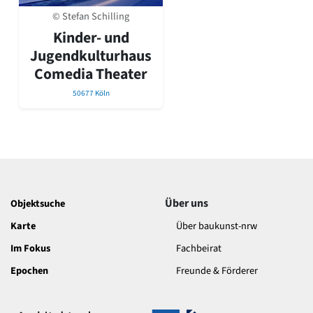
David Chipperfield
© Stefan Schilling
Harald Deilmann
Kinder- und
Gottfried Böhm
Schneider von Esleben
Jugendkulturhaus
Peter Behrens
Comedia Theater
Auszeichnung vorbildlicher Bauten NRW 2020
50677 Köln
Big Beautiful Buildings (Großbauten der Nachkriegszeit)
Epochen
Gesamtübersicht...
Gegenwart
Postmoderne
1950er-70er Jahre
Moderne
Über uns
Objektsuche
Reformarchitektur
Karte
Über baukunst-nrw
Jugendstil
Historismus
Im Fokus
Fachbeirat
Klassizismus
Epochen
Freunde & Förderer
Barock
Renaissance
Gotik