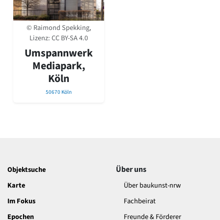
David Chipperfield
Harald Deilmann
Gottfried Böhm
© Raimond Spekking,
Schneider von Esleben
Lizenz:
CC BY-SA 4.0
Peter Behrens
Umspannwerk
Auszeichnung vorbildlicher Bauten NRW 2020
Mediapark,
Big Beautiful Buildings (Großbauten der Nachkriegszeit)
Köln
Epochen
50670 Köln
Gesamtübersicht...
Gegenwart
Postmoderne
1950er-70er Jahre
Moderne
Reformarchitektur
Jugendstil
Über uns
Objektsuche
Historismus
Klassizismus
Karte
Über baukunst-nrw
Barock
Im Fokus
Fachbeirat
Renaissance
Gotik
Epochen
Freunde & Förderer