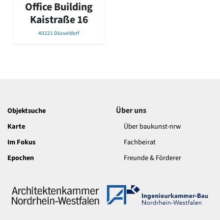
David Chipperfield
Office Building
Harald Deilmann
Kaistraße 16
Gottfried Böhm
40221 Düsseldorf
Schneider von Esleben
Peter Behrens
Auszeichnung vorbildlicher Bauten NRW 2020
Big Beautiful Buildings (Großbauten der Nachkriegszeit)
Epochen
Gesamtübersicht...
Gegenwart
Über uns
Objektsuche
Postmoderne
Karte
Über baukunst-nrw
1950er-70er Jahre
Moderne
Im Fokus
Fachbeirat
Reformarchitektur
Epochen
Freunde & Förderer
Jugendstil
Historismus
Klassizismus
Barock
Renaissance
Gotik