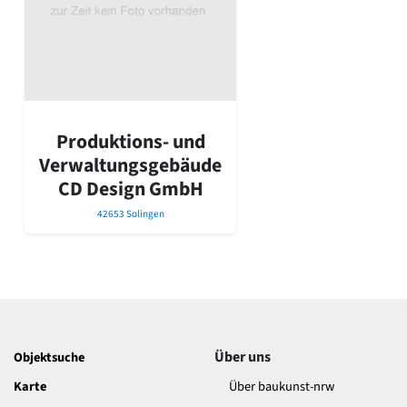
David Chipperfield
Harald Deilmann
Gottfried Böhm
Schneider von Esleben
Peter Behrens
Auszeichnung vorbildlicher Bauten NRW 2020
Big Beautiful Buildings (Großbauten der Nachkriegszeit)
Produktions- und
Epochen
Verwaltungsgebäude
Gesamtübersicht...
CD Design GmbH
Gegenwart
42653 Solingen
Postmoderne
1950er-70er Jahre
Moderne
Reformarchitektur
Jugendstil
Historismus
Klassizismus
Über uns
Objektsuche
Barock
Renaissance
Karte
Über baukunst-nrw
Gotik